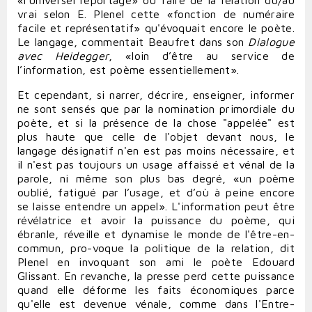
«l'universel reportage» ou faire de la relation du/au
vrai selon E. Plenel cette «fonction de numéraire
facile et représentatif» qu'évoquait encore le poète.
Le langage, commentait Beaufret dans son
Dialogue
avec Heidegger
, «loin d’être au service de
l’information, est poème essentiellement».
Et cependant, si narrer, décrire, enseigner, informer
ne sont sensés que par la nomination primordiale du
poète, et si la présence de la chose "appelée" est
plus haute que celle de l'objet devant nous, le
langage désignatif n'en est pas moins nécessaire, et
il n'est pas toujours un usage affaissé et vénal de la
parole, ni même son plus bas degré, «un poème
oublié, fatigué par l’usage, et d’où à peine encore
se laisse entendre un appel». L'information peut être
révélatrice et avoir la puissance du poème, qui
ébranle, réveille et dynamise le monde de l'être-en-
commun, pro-voque la politique de la relation, dit
Plenel en invoquant son ami le poète Edouard
Glissant. En revanche, la presse perd cette puissance
quand elle déforme les faits économiques parce
qu'elle est devenue vénale, comme dans l'Entre-