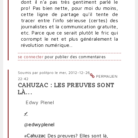
dont il n'a pas très gentiment parlé le
pro! Pas bien nette, pour moi du moins,
cette ligne de partage qu'il tente de
tracer entre l'info sérieuse (certes) des
journalistes et la communication gratuite,
etc. Parce que ce serait plutôt le fric qui
corrompt le net et plus généralement la
révolution numérique...
se connecter
pour publier des commentaires
Soumis par
politpro
le mer, 2012-12-26
PERMALIEN
22:42
CAHUZAC : LES PREUVES SONT
LÀ...
Edwy Plenel
✔
@
edwyplenel
#
Cahuzac
Des preuves? Elles sont là,