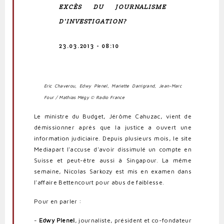
EXCÈS DU JOURNALISME
D'INVESTIGATION?
23.03.2013 - 08:10
Eric Chaverou, Edwy Plenel, Mariette Darrigrand, Jean-Marc
Four
/ Mathias Mégy © Radio France
Le ministre du Budget, Jérôme Cahuzac, vient de
démissionner après que la justice a ouvert une
information judiciaire.
Depuis plusieurs mois, le site
Mediapart l'accuse d'avoir dissimulé un compte en
Suisse et peut-être aussi à Singapour.
La même
semaine, Nicolas Sarkozy est mis en examen dans
l'affaire Bettencourt pour abus de faiblesse.
Pour en parler :
-
Edwy Plenel
, journaliste, président et co-fondateur