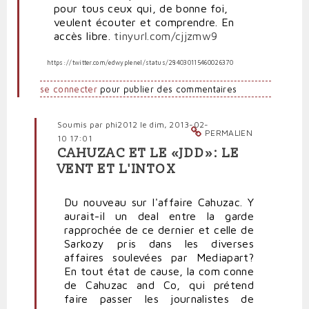
pour tous ceux qui, de bonne foi,
veulent écouter et comprendre. En
accès libre.
tinyurl.com/cjjzmw9
https://twitter.com/edwyplenel/status/284030115460026370
se connecter
pour publier des commentaires
Soumis par
phi2012
le dim, 2013-02-
PERMALIEN
10 17:01
CAHUZAC ET LE «JDD»: LE
En
VENT ET L'INTOX
réponse
à
Du nouveau sur l'affaire Cahuzac. Y
Cahuzac
aurait-il un deal entre la garde
:
rapprochée de ce dernier et celle de
les
Sarkozy pris dans les diverses
preuves
affaires soulevées par Mediapart?
sont
En tout état de cause, la com conne
là...
de Cahuzac and Co, qui prétend
par
faire passer les journalistes de
politpro