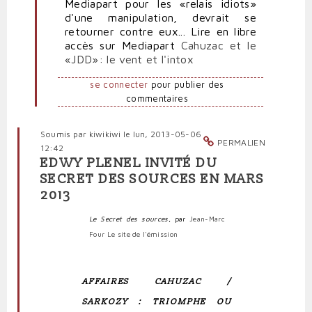
Mediapart pour les «relais idiots»
d'une manipulation, devrait se
retourner contre eux... Lire en libre
accès sur Mediapart
Cahuzac et le
«JDD»: le vent et l'intox
se connecter
pour publier des
commentaires
Soumis par
kiwikiwi
le lun, 2013-05-06
PERMALIEN
12:42
EDWY PLENEL INVITÉ DU
SECRET DES SOURCES EN MARS
2013
Le Secret des sources
, par
Jean-Marc
Four
Le site de l'émission
A
FFAIRES CAHUZAC /
SARKOZY : TRIOMPHE OU