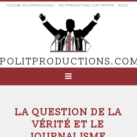
Aller
YOUTUBE POLITPRODUCTIONS
POLITPRODUCTIONS SUR TWITTER
ÉCOLE
au
LIENS
contenu
EXTERNES
principal
VERS
POLIT'PRODUCTIONS
POLITPRODUCTIONS.CO
NAVIGATION
PRINCIPALE
LA QUESTION DE LA
VÉRITÉ ET LE
JOURNALISME