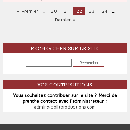
Première
« Premier
…
Page
20
Page
21
Page
22
Page
23
Page
24
…
PAGINATION
page
courante
Dernière
Dernier »
page
RECHERCHER SUR LE SITE
RECHERCHER
VOS CONTRIBUTIONS
Vous souhaitez contribuer sur le site ? Merci de
prendre contact avec l'administrateur :
admin@politproductions.com