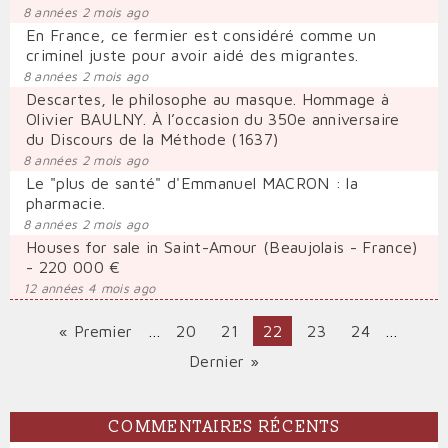
8 années 2 mois ago
En France, ce fermier est considéré comme un
criminel juste pour avoir aidé des migrantes.
8 années 2 mois ago
Descartes, le philosophe au masque. Hommage à
Olivier BAULNY. À l’occasion du 350e anniversaire
du Discours de la Méthode (1637)
8 années 2 mois ago
Le "plus de santé" d'Emmanuel MACRON : la
pharmacie.
8 années 2 mois ago
Houses for sale in Saint-Amour (Beaujolais - France)
- 220 000 €
12 années 4 mois ago
Première
« Premier
…
Page
20
Page
21
Page
22
Page
23
Page
24
…
PAGINATION
page
courante
Dernière
Dernier »
page
COMMENTAIRES RÉCENTS