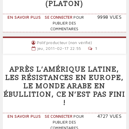
(PLATON)
SUR
9998 VUES
EN SAVOIR PLUS
SE CONNECTER
POUR
QUAND
PUBLIER DES
LE
COMMENTAIRES
TYRAN
EST
Polit'producteur (non vérifié)
ÉLU
jeu, 2011-02-17 22:55
1
(PLATON)
APRÈS L’AMÉRIQUE LATINE,
LES RÉSISTANCES EN EUROPE,
LE MONDE ARABE EN
ÉBULLITION, CE N’EST PAS FINI
!
SUR
4727 VUES
EN SAVOIR PLUS
SE CONNECTER
POUR
APRÈS
PUBLIER DES
L’AMÉRIQUE
COMMENTAIRES