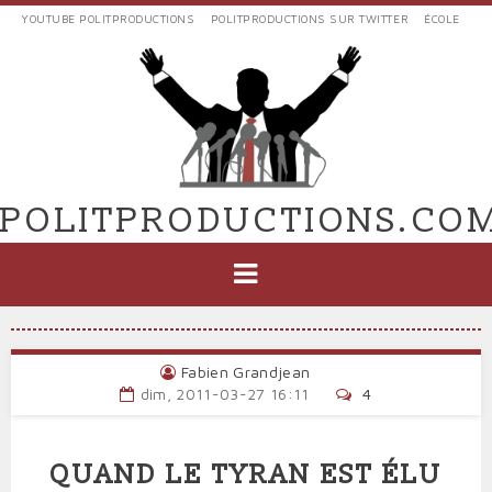
Aller
YOUTUBE POLITPRODUCTIONS
POLITPRODUCTIONS SUR TWITTER
ÉCOLE
au
LIENS
contenu
EXTERNES
principal
VERS
POLIT'PRODUCTIONS
POLITPRODUCTIONS.CO
NAVIGATION
PRINCIPALE
Fabien Grandjean
dim, 2011-03-27 16:11
4
QUAND LE TYRAN EST ÉLU