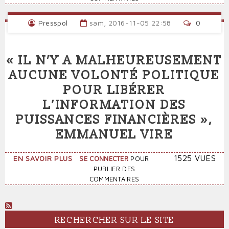
LATINE,
LES
Presspol
sam, 2016-11-05 22:58
0
RÉSISTANCES
EN
EUROPE,
« IL N’Y A MALHEUREUSEMENT
LE
MONDE
AUCUNE VOLONTÉ POLITIQUE
ARABE
POUR LIBÉRER
EN
ÉBULLITION,
L’INFORMATION DES
CE
PUISSANCES FINANCIÈRES »,
N’EST
PAS
EMMANUEL VIRE
FINI
!
SUR
1525 VUES
EN SAVOIR PLUS
SE CONNECTER
POUR
«
PUBLIER DES
IL
COMMENTAIRES
N’Y
A
MALHEUREUSEMENT
AUCUNE
RECHERCHER SUR LE SITE