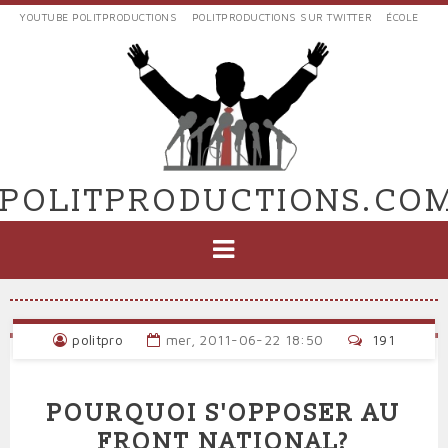
Aller
YOUTUBE POLITPRODUCTIONS
POLITPRODUCTIONS SUR TWITTER
ÉCOLE
au
LIENS
contenu
EXTERNES
principal
VERS
POLIT'PRODUCTIONS
POLITPRODUCTIONS.CO
NAVIGATION
PRINCIPALE
politpro
mer, 2011-06-22 18:50
191
POURQUOI S'OPPOSER AU
FRONT NATIONAL?