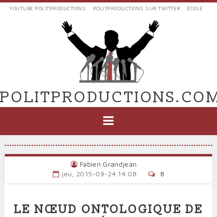
Aller
YOUTUBE POLITPRODUCTIONS
POLITPRODUCTIONS SUR TWITTER
ÉCOLE
au
LIENS
contenu
EXTERNES
principal
VERS
POLIT'PRODUCTIONS
POLITPRODUCTIONS.CO
NAVIGATION
PRINCIPALE
Fabien Grandjean
jeu, 2015-09-24 14:08
8
LE NŒUD ONTOLOGIQUE DE