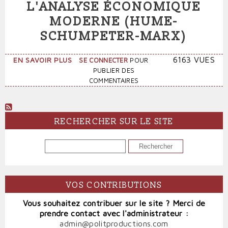
L'ANALYSE ÉCONOMIQUE
MODERNE (HUME-
SCHUMPETER-MARX)
SUR
6163 VUES
EN SAVOIR PLUS
SE CONNECTER
POUR
LE
PUBLIER DES
NŒUD
COMMENTAIRES
ONTOLOGIQUE
DE
L'ANALYSE
ÉCONOMIQUE
RECHERCHER SUR LE SITE
MODERNE
(HUME-
RECHERCHER
SCHUMPETER-
MARX)
VOS CONTRIBUTIONS
Vous souhaitez contribuer sur le site ? Merci de
prendre contact avec l'administrateur :
admin@politproductions.com