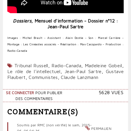
Dossiers
, Mensuel d'information - Dossier n°12 :
Jean-Paul Sartre
Images : Michel Brault
- Assistant : Alain Dostie
- Son : Marcel Carrière
-
Montage : Les Cinéastes associés
- Réalisation : Max Cacopardo
- Production :
Radio-Canada
Tribunal Russell
,
Radio-Canada
,
Madeleine Gobeil
,
Le rôle de l'intellectuel
,
Jean-Paul Sartre
,
Gustave
Flaubert
,
Communistes
,
Claude Lanzmann
5628 VUES
SE CONNECTER
POUR PUBLIER
DES COMMENTAIRES
COMMENTAIRE(S)
Soumis par
RMC (non vérifié)
le sam, 2015-
PERMALIEN
06-06 04:36