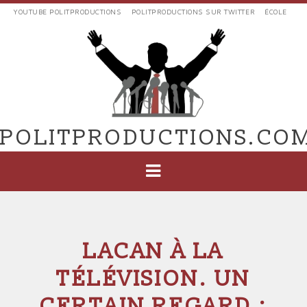
Aller
YOUTUBE POLITPRODUCTIONS
POLITPRODUCTIONS SUR TWITTER
ÉCOLE
au
LIENS
contenu
EXTERNES
principal
VERS
POLIT'PRODUCTIONS
POLITPRODUCTIONS.CO
NAVIGATION
PRINCIPALE
LACAN À LA
TÉLÉVISION. UN
CERTAIN REGARD :