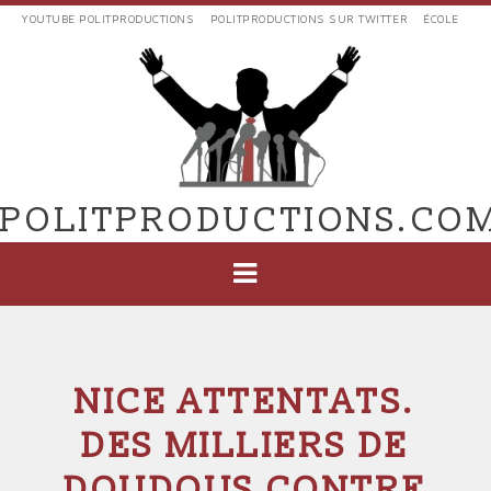
Aller
YOUTUBE POLITPRODUCTIONS
POLITPRODUCTIONS SUR TWITTER
ÉCOLE
au
LIENS
contenu
EXTERNES
principal
VERS
POLIT'PRODUCTIONS
POLITPRODUCTIONS.CO
NAVIGATION
PRINCIPALE
NICE ATTENTATS.
DES MILLIERS DE
DOUDOUS CONTRE