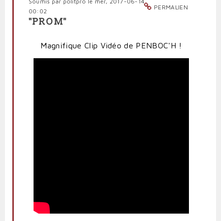
Soumis par
politpro
le mer, 2017-06-14
PERMALIEN
00:02
"PROM"
Magnifique Clip Vidéo de PENBOC'H !