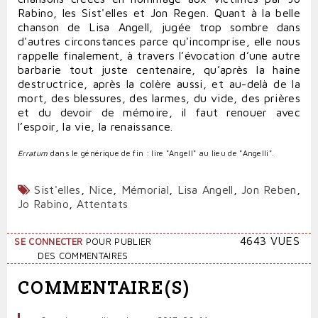
Rabino, les Sist'elles et Jon Regen. Quant à la belle
chanson de Lisa Angell, jugée trop sombre dans
d'autres circonstances parce qu'incomprise, elle nous
rappelle finalement, à travers l’évocation d’une autre
barbarie tout juste centenaire, qu’après la haine
destructrice, après la colère aussi, et au-delà de la
mort, des blessures, des larmes, du vide, des prières
et du devoir de mémoire, il faut renouer avec
l’espoir, la vie, la renaissance.
Erratum
dans le générique de fin : lire "Angell" au lieu de "Angelli".
Sist'elles
,
Nice
,
Mémorial
,
Lisa Angell
,
Jon Reben
,
Jo Rabino
,
Attentats
4643 VUES
SE CONNECTER
POUR PUBLIER
DES COMMENTAIRES
COMMENTAIRE(S)