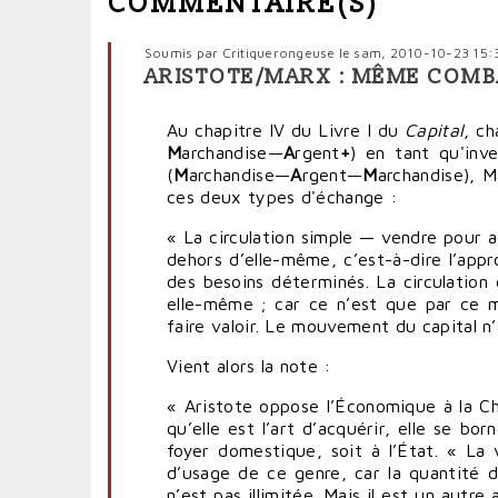
COMMENTAIRE(S)
Soumis par
Critiquerongeuse
le sam, 2010-10-23 15:
ARISTOTE/MARX : MÊME COMB
Au chapitre IV du Livre I du
Capital
, ch
M
archandise—
A
rgent
+
) en tant qu'inve
(
M
archandise—
A
rgent—
M
archandise), M
ces deux types d'échange :
« La circulation simple — vendre pour 
dehors d’elle-même, c’est-à-dire l’appr
des besoins déterminés. La circulation
elle-même ; car ce n’est que par ce 
faire valoir. Le mouvement du capital n’
Vient alors la note :
« Aristote oppose l’Économique à la Ch
qu’elle est l’art d’acquérir, elle se bor
foyer domestique, soit à l’État. « La 
d’usage de ce genre, car la quantité 
n’est pas illimitée. Mais il est un autr