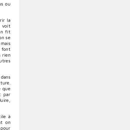
us ou
ir la
 voit
n fit
on se
 mais
 font
 rien
utres
 dans
ture.
e que
t par
uire,
ile à
nt on
 pour