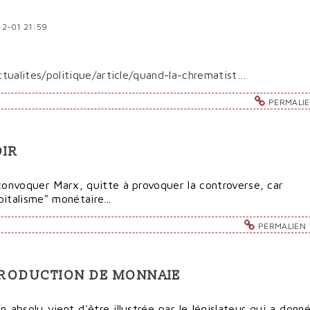
12-01 21:59
tualites/politique/article/quand-la-chrematist…
PERMALI
OIR
 convoquer Marx, quitte à provoquer la controverse, car
italisme" monétaire...
PERMALIEN
A PRODUCTION DE MONNAIE
absolu vient d'être illustrée par le législateur qui a donn