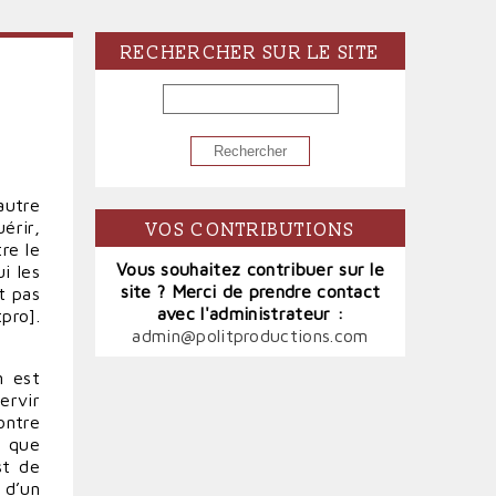
RECHERCHER SUR LE SITE
RECHERCHER
autre
érir,
VOS CONTRIBUTIONS
re le
Vous souhaitez contribuer sur le
i les
site ? Merci de prendre contact
t pas
avec l'administrateur :
pro].
admin@politproductions.com
n est
ervir
ontre
t que
st de
 d’un