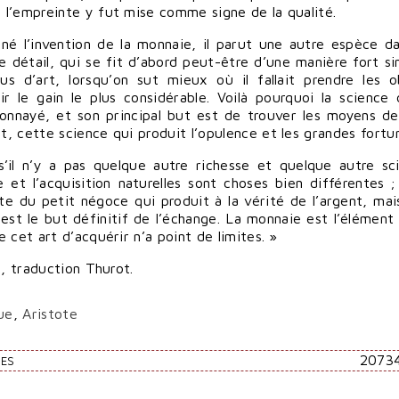
; l’empreinte y fut mise comme signe de la qualité.
é l’invention de la monnaie, il parut une autre espèce da
e détail, qui se fit d’abord peut-être d’une manière fort si
us d’art, lorsqu’on sut mieux où il fallait prendre les o
ir le gain le plus considérable. Voilà pourquoi la science 
onnayé, et son principal but est de trouver les moyens de
t, cette science qui produit l’opulence et les grandes fortu
s’il n’y a pas quelque autre richesse et quelque autre sc
e et l’acquisition naturelles sont choses bien différentes ; 
te du petit négoce qui produit à la vérité de l’argent, mai
est le but définitif de l’échange. La monnaie est l’élément 
e cet art d’acquérir n’a point de limites. »
0, traduction Thurot.
ue
,
Aristote
2073
RES