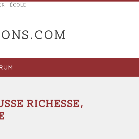
ER
ÉCOLE
IONS.COM
ORUM
USSE RICHESSE,
E