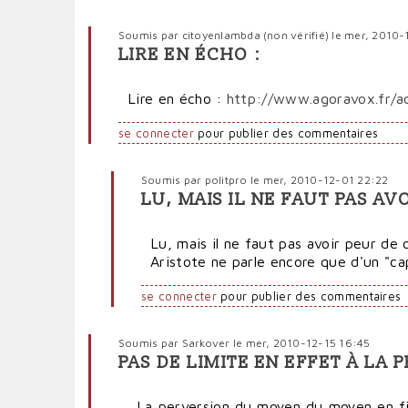
Soumis par
citoyenlambda (non vérifié)
le mer, 2010-
LIRE EN ÉCHO :
Lire en écho :
http://www.agoravox.fr/ac
se connecter
pour publier des commentaires
Soumis par
politpro
le mer, 2010-12-01 22:22
LU, MAIS IL NE FAUT PAS AV
En
réponse
Lu, mais il ne faut pas avoir peur de
à
Aristote ne parle encore que d'un "cap
Lire
en
se connecter
pour publier des commentaires
écho
:
par
Soumis par
Sarkover
le mer, 2010-12-15 16:45
citoyenlambda
PAS DE LIMITE EN EFFET À L
(non
vérifié)
La perversion du moyen du moyen en fin 