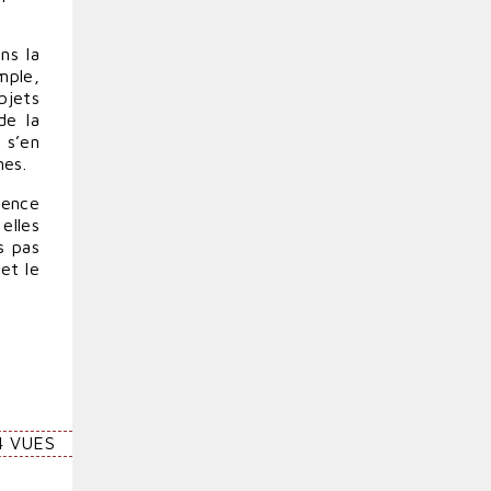
ns la
mple,
bjets
de la
 s’en
nes.
ience
elles
s pas
et le
4 VUES