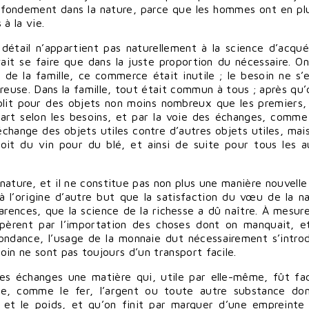
n fondement dans la nature, parce que les hommes ont en pl
à la vie.
tail n’appartient pas naturellement à la science d’acquér
ait se faire que dans la juste proportion du nécessaire. On
 de la famille, ce commerce était inutile ; le besoin ne s’e
reuse. Dans la famille, tout était commun à tous ; après qu’
lit pour des objets non moins nombreux que les premiers,
 part selon les besoins, et par la voie des échanges, comme
hange des objets utiles contre d’autres objets utiles, mais
it du vin pour du blé, et ainsi de suite pour tous les a
nature, et il ne constitue pas non plus une manière nouvelle
t à l’origine d’autre but que la satisfaction du vœu de la na
arences, que la science de la richesse a dû naître. À mesur
pèrent par l’importation des choses dont on manquait, e
bondance, l’usage de la monnaie dut nécessairement s’introd
oin ne sont pas toujours d’un transport facile.
es échanges une matière qui, utile par elle-même, fût fac
vie, comme le fer, l’argent ou toute autre substance do
 et le poids, et qu’on finit par marquer d’une empreinte