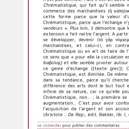
Chrématistique
, qui fait qu’il semble 
commerce des marchandises (ἡ καπηλι
cette forme parce que la valeur d’
Chrématistique, parce que l’échange n
vendeurs ». Plus loin, il démontre que
extension a fait naître l’argent. A part
se développer, devenir (τὸ γὰρ νόμισ
marchandises, et celui-ci, en cont
Chrématistique ou en art de faire de l
ce sens que « pour elle la circulation 
διαβολης) et elle semble pivoter autour
ce genre d’échange ([texte grec]). C
Chrématistique, est illimitée. De même 
dans sa tendance, parce qu’il cherch
différence des arts dont le but tout 
infinie de sa nature, car ce qu’elle po
Chrématistique, non… ; la première se
augmentation… C’est pour avoir confo
l’acquisition de l’argent et son accro
(Aristote :
De Rep.,
édit. Bekker, lib. I,
se connecter
pour publier des commentaires