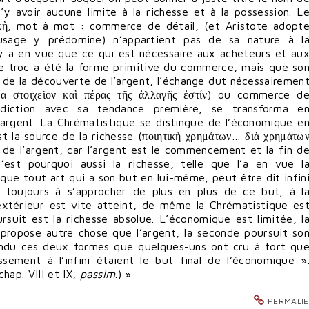
n’y avoir aucune limite à la richesse et à la possession. L
κὴ, mot à mot : commerce de détail, (et Aristote adopt
usage y prédomine) n’appartient pas de sa nature à l
’y a en vue que ce qui est nécessaire aux acheteurs et au
 le troc a été la forme primitive du commerce, mais que so
ir de la découverte de l’argent, l’échange dut nécessairemen
μα στοιχεῖον καὶ πέρας τῆς ἀλλαγῆς ἐστίν) ou commerce d
radiction avec sa tendance première, se transforma e
’argent. La Chrématistique se distingue de l’économique e
est la source de la richesse (ποιητικὴ χρημάτων… διὰ χρημάτω
 de l’argent, car l’argent est le commencement et la fin d
’est pourquoi aussi la richesse, telle que l’a en vue l
que tout art qui a son but en lui-même, peut être dit infin
e toujours à s’approcher de plus en plus de ce but, à l
extérieur est vite atteint, de même la Chrématistique es
ursuit est la richesse absolue. L’économique est limitée, l
 propose autre chose que l’argent, la seconde poursuit so
ndu ces deux formes que quelques-uns ont cru à tort qu
issement à l’infini étaient le but final de l’économique »
 chap. VIII et IX,
passim
.) »
PERMALI