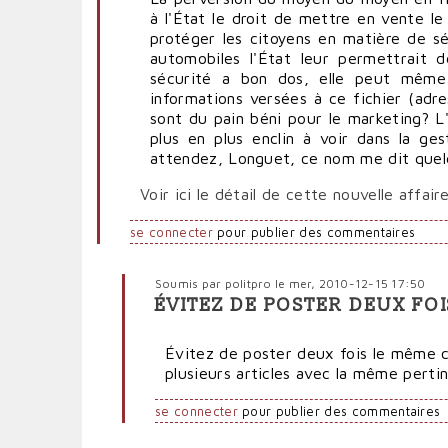
à l'État le droit de mettre en vente le
protéger les citoyens en matière de s
automobiles l'État leur permettrait d
sécurité a bon dos, elle peut même 
informations versées à ce fichier (adre
sont du pain béni pour le marketing? L'
plus en plus enclin à voir dans la ge
attendez, Longuet, ce nom me dit quelq
Voir ici le détail de cette nouvelle affair
se connecter
pour publier des commentaires
Soumis par
politpro
le mer, 2010-12-15 17:50
ÉVITEZ DE POSTER DEUX FOI
En
réponse
Évitez de poster deux fois le même co
à
plusieurs articles avec la même pertine
Pas
de
se connecter
pour publier des commentaires
limite
en