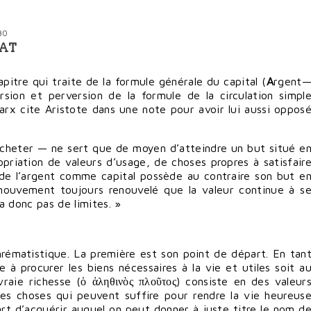
30
AT
apitre qui traite de la formule générale du capital (
A
rgent
rsion et perversion de la formule de la circulation simpl
arx cite Aristote dans une note pour avoir lui aussi oppos
acheter — ne sert que de moyen d’atteindre un but situé e
opriation de valeurs d’usage, de choses propres à satisfair
 de l’argent comme capital possède au contraire son but e
mouvement toujours renouvelé que la valeur continue à s
a donc pas de limites. »
rématistique. La première est son point de départ. En tan
ne à procurer les biens nécessaires à la vie et utiles soit a
vraie richesse (ὁ ἀληθινὸς πλοῦτος) consiste en des valeur
des choses qui peuvent suffire pour rendre la vie heureus
e art d’acquérir auquel on peut donner à juste titre le nom d