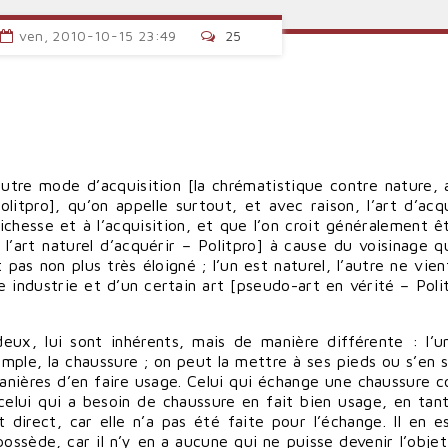
ven, 2010-10-15 23:49
25
autre mode d’acquisition [la chrématistique contre nature, 
olitpro], qu’on appelle surtout, et avec raison, l’art d’acqu
richesse et à l’acquisition, et que l’on croit généralement êt
l’art naturel d’acquérir – Politpro] à cause du voisinage qu
 pas non plus très éloigné ; l’un est naturel, l’autre ne vien
ne industrie et d’un certain art [pseudo-art en vérité – Polit
ux, lui sont inhérents, mais de manière différente : l’u
xemple, la chaussure ; on peut la mettre à ses pieds ou s’en s
ières d’en faire usage. Celui qui échange une chaussure c
elui qui a besoin de chaussure en fait bien usage, en tan
direct, car elle n’a pas été faite pour l’échange. Il en e
ssède, car il n’y en a aucune qui ne puisse devenir l’objet