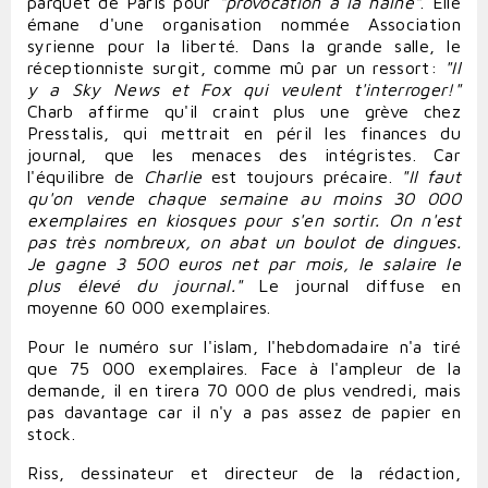
parquet de Paris pour
"provocation à la haine"
. Elle
émane d'une organisation nommée Association
syrienne pour la liberté. Dans la grande salle, le
réceptionniste surgit, comme mû par un ressort:
"Il
y a
Sky News
et Fox qui veulent t'interroger!"
Charb affirme qu'il craint plus une grève chez
Presstalis, qui mettrait en péril les
finances
du
journal, que les menaces des intégristes. Car
l'équilibre de
Charlie
est toujours pré
caire
.
"Il faut
qu'on vende chaque semaine au moins 30 000
exemplaires en kiosques pour s'en
sortir
. On n'est
pas très nombreux, on abat un boulot de dingues.
Je gagne 3 500 euros net par mois, le salaire le
plus élevé du journal."
Le journal diffuse en
moyenne 60 000 exemplaires.
Pour le numéro sur l'islam, l'hebdomadaire n'a tiré
que 75 000 exemplaires. Face à l'ampleur de la
demande, il en tirera 70 000 de plus vendredi, mais
pas davantage car il n'y a pas assez de papier en
stock.
Riss, dessinateur et directeur de la rédaction,