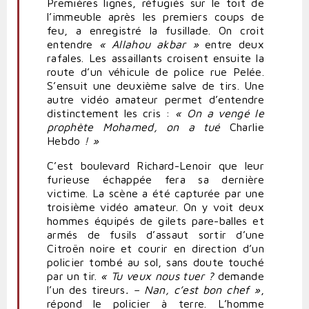
Premières lignes, réfugiés sur le toit de
l’immeuble après les premiers coups de
feu, a enregistré la fusillade. On croit
entendre
« Allahou akbar »
entre deux
rafales. Les assaillants croisent ensuite la
route d’un véhicule de police rue Pelée.
S’ensuit une deuxième salve de tirs. Une
autre vidéo amateur permet d’entendre
distinctement les cris :
« On a vengé le
prophète Mohamed, on a tué
Charlie
Hebdo
! »
C’est boulevard Richard-Lenoir que leur
furieuse échappée fera sa dernière
victime. La scène a été capturée par une
troisième vidéo amateur. On y voit deux
hommes équipés de gilets pare-balles et
armés de fusils d’assaut
sortir
d’une
Citroën noire et
courir
en direction d’un
policier tombé au sol, sans doute touché
par un tir.
« Tu veux nous
tuer
?
demande
l’un des tireurs
. – Nan, c’est bon chef »
,
répond le policier à terre. L’homme