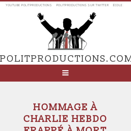
Aller
YOUTUBE POLITPRODUCTIONS
POLITPRODUCTIONS SUR TWITTER
ÉCOLE
au
LIENS
contenu
EXTERNES
principal
VERS
POLIT'PRODUCTIONS
POLITPRODUCTIONS.CO
NAVIGATION
PRINCIPALE
HOMMAGE À
CHARLIE HEBDO
FRAPPÉ À MORT