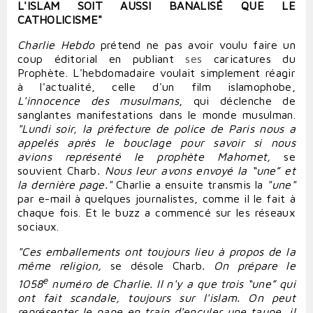
L'
ISLAM
SOIT AUSSI BANALISÉ QUE LE
CATHOLICISME
"
Charlie Hebdo
prétend ne pas
avoir
voulu
faire
un
coup éditorial en publiant
ses
caricatures du
Prophète. L'hebdomadaire voulait simplement
réagir
à l'actualité, celle d'un film islamophobe,
L'innocence des musulmans
, qui déclenche de
sanglantes manifestations dans le monde musulman.
"Lundi soir, la préfecture de
police
de Paris nous a
appelés après le bouclage pour
savoir
si nous
avions représenté le prophète Mahomet,
se
souvient Charb
. Nous leur avons envoyé la “une” et
la dernière page."
Charlie a ensuite transmis la
"une"
par e-mail à quelques journalistes, comme il le fait à
chaque fois. Et le buzz a commencé sur les
réseaux
sociaux
.
"Ces emballements ont toujours lieu à propos de la
même religion,
se désole Charb
. On prépare le
e
1058
numéro de Charlie. Il n'y a que trois “une” qui
ont fait scandale, toujours sur l'islam. On peut
représenter
le
pape
en train d'
enculer
une taupe, il