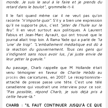
monde. Je suis le seul à le
faire
et je prends du
retard dans le boulot"
, grommelle-t-il.
Il le fait quand même car il ne veut pas qu'on
raconte
"n'importe quoi"
. S'il y a bien une expression
qu'il ne supporte plus, c'est
"jeter de l'huile sur le
feu"
. Il en veut surtout aux politiques. A
Laurent
Fabius
et
Jean-Marc Ayrault
, qui ont trouvé que le
journal allait trop loin. A
Rama Yade
qui a parlé de
"la
'une' de trop"
.
"L'emballement médiatique est dû à
la réaction du gouvernement. Tous ces
gens
qui
s'indignent sans nous
avoir
lus, j'ai juste envie de
leur
péter
la gueule."
Au passage, Charb rappelle que M. Hollande était
venu
témoigner
en faveur de
Charlie Hebdo
au
procès
des caricatures, en 2007. Le réceptionniste-
attaché de presse passe une tête. C'est une télé
canadienne qui voudrait une interview pour ce soir.
"Pas possible, répond Charb, je suis déjà pris à
cette heure-là."
CHARB : "IL FAUT
CONTINUER
JUSQU'À CE QUE