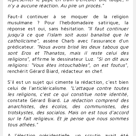
n'y a aucune réaction. Au pire un procès."
Faut-il
continuer
à se
moquer
de la religion
musulmane ? Pour l'hebdomadaire satirique, la
réponse est oui, sans hésitation.
"Il faut
continuer
jusqu'à ce que l'islam soit aussi banalisé que le
catholicisme"
, assène Charb avec l'assurance d'un
prédicateur.
"Nous avons brisé les deux tabous que
sont Eros et Thanatos, mais il reste celui des
religions
"
, affirme le dessinateur Luz.
"Si on dit aux
religions: “Vous êtes intouchables”, on est foutus"
,
renchérit
Gérard Biard
, rédacteur en chef.
S'il est un sujet qui cimente la rédaction, c'est bien
celui de l'anticléricalisme.
"L'attaque contre toutes
les religions, c'est ce qui constitue notre identité,
constate Gérard Biard
. La rédaction comprend des
anarchistes, des écolos, des communistes, des
trotskystes, des socialos. Mais on est tous d'accord
sur le fait religieux. Et je pense que nous sommes
tous athées."
A l'élection présidentielle, un scrutin avait été