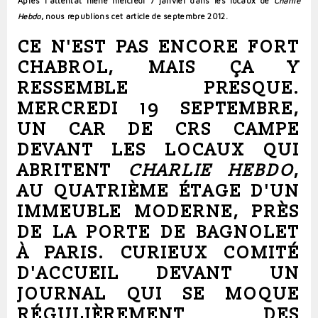
Après l'attentat mené mercredi 7 janvier dans les locaux de
Charlie
Hebdo
, nous republions cet article de septembre 2012.
CE N'EST PAS ENCORE
FORT
CHABROL
, MAIS ÇA Y
RESSEMBLE PRESQUE.
MERCREDI 19 SEPTEMBRE,
UN CAR DE CRS CAMPE
DEVANT LES LOCAUX QUI
ABRITENT
CHARLIE HEBDO
,
AU QUATRIÈME ÉTAGE D'UN
IMMEUBLE MODERNE, PRÈS
DE LA PORTE DE BAGNOLET
À
PARIS
. CURIEUX COMITÉ
D'ACCUEIL DEVANT UN
JOURNAL QUI SE MOQUE
RÉGULIÈREMENT DES