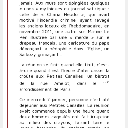
jamais. Aux murs sont épinglées quelques
« unes » mythiques du journal satirique :
celle de « Charia Hebdo », qui avait
motivé l’incendie criminel ayant ravagé
les anciens locaux de l’hebdomadaire, en
novembre 2011, une autre sur
Marine Le
Pen
illustrée par une « merde » sur le
drapeau français, une caricature du
pape
dénonçant la pédophilie dans l’Eglise, un
Sarkozy grimaçant…
La réunion se finit quand elle finit, c’est-
à-dire quand il est l’heure d’aller
casser
la
croûte aux Petites Canailles, un bistrot
e
de la rue Amelot, dans le 11
arrondissement de
Paris
.
Ce mercredi 7 janvier, personne n’est allé
déjeuner
aux Petites Canailles.
La réunion
avait commencé depuis une heure quand
deux hommes cagoulés ont fait irruption
au milieu des crayons, faisant
taire
le
joyeux brouhaha. Ils étaient
arm
és de