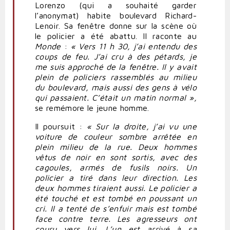
Lorenzo (qui a souhaité
garder
l’anonymat) habite boulevard Richard-
Lenoir. Sa fenêtre donne sur la scène où
le policier a été abattu. Il raconte au
Monde
:
« Vers 11 h 30, j’ai entendu des
coups de feu. J’ai cru à des pétards, je
me suis approché de la fenêtre. Il y avait
plein de policiers rassemblés au milieu
du boulevard, mais aussi des
gens
à vélo
qui passaient. C’était un matin normal »,
se remémore le jeune homme.
Il poursuit :
« Sur la droite, j’ai vu une
voiture de couleur sombre arrêtée en
plein milieu de la rue. Deux hommes
vêtus de noir en sont sortis, avec des
cagoules, armés de fusils noirs. Un
policier a tiré dans leur direction. Les
deux hommes tiraient aussi. Le policier a
été touché et est tombé en poussant un
cri. Il a tenté de s’enfuir mais est tombé
face contre terre. Les agresseurs ont
couru vers lui. L’un est arrivé à sa