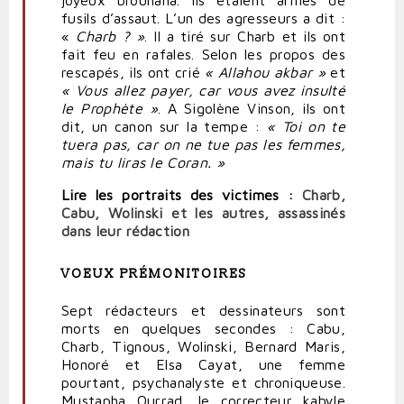
fusils d’assaut. L’un des agresseurs a dit :
«
Charb ? »
. Il a tiré sur Charb et ils ont
fait feu en rafales. Selon les propos des
rescapés, ils ont crié
« Allahou akbar »
et
« Vous allez
payer
, car
vous
avez insulté
le Prophète »
. A Sigolène Vinson, ils ont
dit, un canon sur la tempe :
« Toi on te
tuera pas, car on ne tue pas les femmes,
mais tu liras le Coran. »
Lire les portraits des victimes :
Charb,
Cabu, Wolinski et les autres, assassinés
dans leur rédaction
VOEUX PRÉMONITOIRES
Sept rédacteurs et dessinateurs sont
morts en quelques secondes : Cabu,
Charb, Tignous, Wolinski, Bernard Maris,
Honoré et Elsa Cayat, une femme
pourtant, psychanalyste et chroniqueuse.
Mustapha Ourrad, le correcteur kabyle