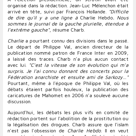
organisé dans la rédaction.
Jean-Luc Mélenchon
était
arrivé en tête, suivi par
François Hollande
.
"Difficile
de
dire
qu'il y a une ligne à
Charlie Hebdo
. Nous
sommes le journal de la gauche plurielle, étendue à
l'extrême gauche"
, résume Charb.
Charlie
a pourtant connu des divisions dans le passé.
Le départ de
Philippe Val
, ancien directeur de la
publication nommé patron de
France
Inter en 2009,
a laissé des traces. Charb n'a plus aucun contact
avec lui.
"C'est la vitesse de son évolution qui m'a
surpris. Je l'ai connu donnant des concerts pour la
Fédération anarchiste et ensuite ami de Sarkozy…"
Pourtant, même à l'époque de Philippe Val, où
les
débats
étaient parfois houleux, la publication des
caricatures de Mahomet en 2006 n'a soulevé aucune
discussion.
Aujourd'hui, les
débats
les plus vifs en comité de
rédaction portent sur l'abolition de la
prostitution
ou
la légalisation des
drogues
. Charb assure que l'islam
n'est pas l'obsession de
Charlie Hebdo
. Il en veut