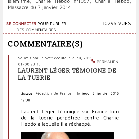
Islamisme
,
Charlie Hebdo n°1057
,
Charlie Hebdo
,
Massacre du 7 janvier 2014
10295 VUES
SE CONNECTER
POUR PUBLIER
DES COMMENTAIRES
COMMENTAIRE(S)
Soumis par
Le petit écouteur
le jeu, 2015-
PERMALIEN
01-08 23:13
LAURENT LÉGER TÉMOIGNE DE
LA TUERIE
Source
:
Rédaction de France Info
jeudi 8 janvier 2015
19:38
Laurent Léger témoigne sur France Info
de la tuerie perpétrée contre Charlie
Hebdo à laquelle il a réchappé.