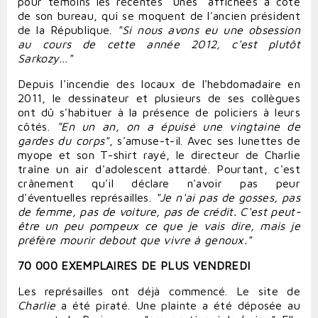
pour témoins les récentes "unes" affichées à côté
de son bureau, qui se moquent de l'ancien président
de la République.
"Si nous avons eu une obsession
au cours de cette année 2012, c'est plutôt
Sarkozy…"
Depuis l'incendie des locaux de l'hebdomadaire en
2011, le dessinateur et plusieurs de ses collègues
ont dû s'
habituer
à la présence de policiers à leurs
côtés.
"En un an, on a épuisé une vingtaine de
gardes du corps"
, s'amuse-t-il. Avec ses lunettes de
myope et son T-shirt rayé, le directeur de Charlie
traîne un air d'adolescent attardé. Pourtant, c'est
crânement qu'il déclare n'
avoir
pas peur
d'éventuelles représailles.
"Je n'ai pas de gosses, pas
de femme, pas de
voiture
, pas de crédit. C'est peut-
être un peu pompeux ce que je vais
dire
, mais je
préfère
mourir
debout que
vivre
à genoux."
70 000 EXEMPLAIRES DE PLUS VENDREDI
Les représailles ont déjà commencé. Le site de
Charlie
a été piraté. Une plainte a été déposée au