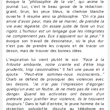
évoque la
"philosophie de la vie"
, qui anime le
journal. Lui, c'est le beau gosse de la rédaction:
grand, brun, les yeux bleus, la chemise blanche
ouverte. Il résume ainsi sa philosophie:
"On n'a pas
envie d'
avoir
peur, mais de se
marrer
, de
prendre
la
vie avec légèreté. On essaie juste de
faire
un truc
rigolo. L'humour est un langage que les intégristes
ne comprennent pas. Eux s'appuient sur la peur."
Il
évoque son travail de dessinateur, où le plus dur
n'est pas de
prendre
les crayons et de
tracer
un
dessin, mais de
trouver
des bonnes
idées
.
L'inspiration lui vient plutôt le soir.
"Face à la
frilosité ambiante, notre crainte est d'
être
trop
prudents, trop raisonnables."
Il fait une pause et il
ajoute:
"Peut-être sommes-nous inconscients…"
Charb se défend de
provoquer
des violences avec
ses dessins.
"Je n'ai pas l'impression d'
égorger
quelqu'un avec un feutre. Je ne mets pas de vies en
danger. Quand les activistes ont besoin d'un
prétexte pour
justifier
leur violence, ils le trouvent
toujours."
Dans le hall d'entrée, le jeune homme de la
réception, polyglotte, discute au téléphone en