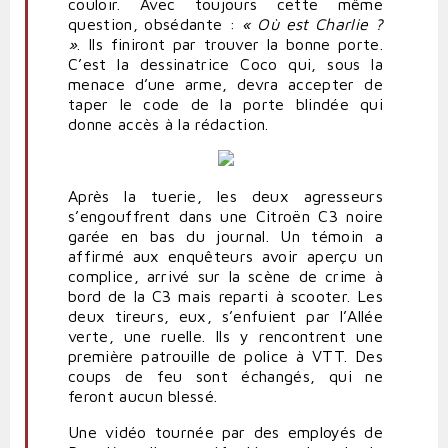
couloir. Avec toujours cette même
question, obsédante :
« Où est Charlie ?
»
. Ils finiront par
trouver
la bonne porte.
C’est la dessinatrice Coco qui, sous la
menace d’une arme, devra
accepter
de
taper
le code de la porte blindée qui
donne accès à la rédaction.
Après la tuerie, les deux agresseurs
s’engouffrent dans une Citroën C3 noire
garée en bas du journal. Un témoin a
affirmé aux enquêteurs
avoir
aperçu un
complice, arrivé sur la scène de crime à
bord de la C3 mais reparti à scooter. Les
deux tireurs, eux, s’enfuient par l’Allée
verte, une ruelle. Ils y rencontrent une
première patrouille de
police
à VTT. Des
coups de feu sont échangés, qui ne
feront aucun blessé.
Une vidéo tournée par des employés de