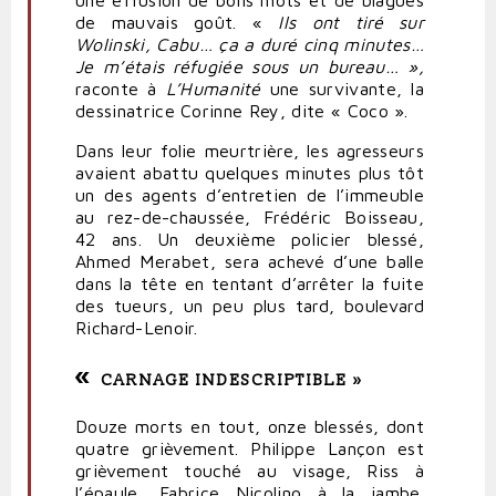
une effusion de bons mots et de blagues
de mauvais goût. «
Ils ont tiré sur
Wolinski, Cabu… ça a duré cinq minutes…
Je m’étais réfugiée sous un bureau… »,
raconte à
L’Humanité
une survivante, la
dessinatrice Corinne Rey, dite « Coco ».
Dans leur folie meurtrière, les agresseurs
avaient abattu quelques minutes plus tôt
un des agents d’entretien de l’immeuble
au rez-de-chaussée, Frédéric Boisseau,
42 ans. Un deuxième policier blessé,
Ahmed Merabet, sera achevé d’une balle
dans la tête en tentant d’arrêter la fuite
des tueurs, un peu plus tard, boulevard
Richard-Lenoir.
«
CARNAGE INDESCRIPTIBLE »
Douze morts en tout, onze blessés, dont
quatre grièvement. Philippe Lançon est
grièvement touché au visage, Riss à
l’épaule, Fabrice Nicolino à la jambe.