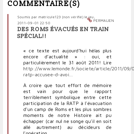
COMMENTAIRE(S)
Soumis par
matricule123 (non vérifié)
le jeu,
PERMALIEN
2011-09-01 22:50
DES ROMS ÉVACUÉS EN TRAIN
SPÉCIAL!!
« ce texte est aujourd’hui hélas plus
encore d’actualité » : oui, et
particulièrement le 31 août 2011! Lire
http://www.lemonde.fr/societe/article/2011/09/0
ratp-accusee-d-avoi…
À croire que tout effort de mémoire
est vain pour que le rapport
terriblement symbolique entre cette
participation de la RATP à l'évacuation
d'un camp de Roms et les plus sombres
moments de notre Histoire ait pu
échapper (car nul ne songe qu'il en soit
allé autrement) au décideurs de
l'opération.