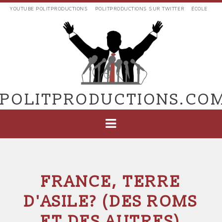
Aller
YOUTUBE POLITPRODUCTIONS
POLITPRODUCTIONS SUR TWITTER
ÉCOLE
au
LIENS
contenu
EXTERNES
principal
VERS
POLIT'PRODUCTIONS
POLITPRODUCTIONS.CO
NAVIGATION
PRINCIPALE
FRANCE, TERRE
D'ASILE? (DES ROMS
ET DES AUTRES)