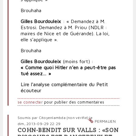
Brouhaha
Gilles Bourdouleix
: « Demandez à M.
Estrosi. Demandez à M. Priou (NDLR :
maires de Nice et de Guérande). La loi,
elle s’applique ».
Brouhaha
Gilles Bourdouleix
(moins fort) :
« Comme quoi Hitler n’en a peut-être pas
tué assez… »
Lire l'analyse complémentaire du Petit
écouteur
se connecter
pour publier des commentaires
Soumis par
Citoyenlambda (non vérifié)
le
PERMALIEN
dim, 2013-09-29 22:29
COHN-BENDIT SUR VALLS : «SON