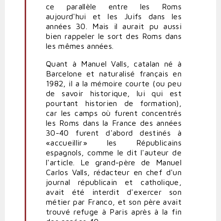
ce parallèle entre les Roms
Bendit
aujourd'hui et les Juifs dans les
sur
années 30. Mais il aurait pu aussi
Valls
bien rappeler le sort des Roms dans
:
les mêmes années.
«Son
discours
Quant à Manuel Valls, catalan né à
est
Barcelone et naturalisé français en
dangereux
1982, il a la mémoire courte (ou peu
et
de savoir historique, lui qui est
idiot»
pourtant historien de formation),
par
car les camps où furent concentrés
Citoyenlambda
les Roms dans la France des années
(non
30-40 furent d'abord destinés à
vérifié)
«accueillir» les Républicains
espagnols, comme le dit l'auteur de
l'article. Le grand-père de Manuel
Carlos Valls, rédacteur en chef d'un
journal républicain et catholique,
avait été interdit d'exercer son
métier par Franco, et son père avait
trouvé refuge à Paris après à la fin