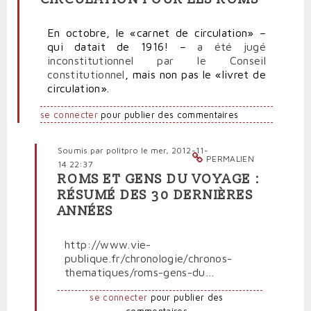
En octobre, le «carnet de circulation» –
qui datait de 1916! –
a été jugé
inconstitutionnel par le Conseil
constitutionnel
, mais non pas le «livret de
circulation».
se connecter
pour publier des commentaires
Soumis par
politpro
le mer, 2012-11-
PERMALIEN
14 22:37
ROMS ET GENS DU VOYAGE :
En
RÉSUMÉ DES 30 DERNIÈRES
réponse
ANNÉES
à
Toujours
pas
http://www.vie-
de
publique.fr/chronologie/chronos-
libre
thematiques/roms-gens-du…
circulation
pour
se connecter
pour publier des