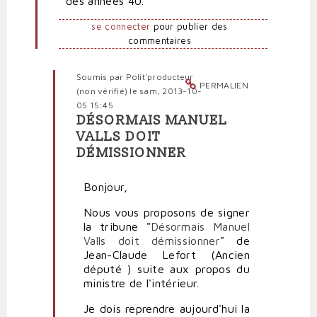
des années 40.
se connecter
pour publier des
commentaires
Soumis par
Polit'producteur
PERMALIEN
(non vérifié)
le sam, 2013-10-
05 15:45
DÉSORMAIS MANUEL
En
VALLS DOIT
réponse
DÉMISSIONNER
à
Valls,
un
Bonjour,
immigré
Nous vous proposons de signer
à
la tribune "
Désormais Manuel
la
Valls doit démissionner
" de
mémoire
Jean-Claude Lefort (Ancien
courte
député ) suite aux propos du
par
ministre de l'intérieur.
Xenos
Je dois reprendre aujourd'hui la