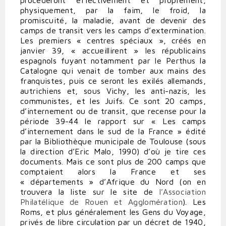
procèderont effectivement et proprement,
physiquement, par la faim, le froid, la
promiscuité, la maladie, avant de devenir des
camps de transit vers les camps d’extermination.
Les premiers « centres spéciaux », créés en
janvier 39, « accueillirent » les républicains
espagnols fuyant notamment par le Perthus la
Catalogne qui venait de tomber aux mains des
franquistes, puis ce seront les exilés allemands,
autrichiens et, sous Vichy, les anti-nazis, les
communistes, et les Juifs. Ce sont 20 camps,
d’internement ou de transit, que recense pour la
période 39-44 le rapport sur « Les camps
d’internement dans le sud de la France » édité
par la Bibliothèque municipale de Toulouse (sous
la direction d’Eric Malo, 1990) d’où je tire ces
documents. Mais ce sont plus de 200 camps que
comptaient alors la France et ses
« départements » d’Afrique du Nord (on en
trouvera la liste sur le site de
l’Association
Philatélique de Rouen et Agglomération
). Les
Roms, et plus généralement les Gens du Voyage,
privés de libre circulation par un décret de 1940,