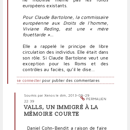
européens existants.
Pour Claude Bartolone, la commissaire
européenne aux Droits de l’homme,
Viviane Reding, est une « mère
fouettarde »…
Elle a rappelé le principe de libre
circulation des individus. Elle était dans
son rôle. Si Claude Bartolone veut une
exception pour les Roms et des
contrôles au faciès, qu’il le dise…
se connecter
pour publier des commentaires
Soumis par
Xenos
le dim, 2013-09-29
PERMALIEN
22:39
VALLS, UN IMMIGRÉ À LA
En
MÉMOIRE COURTE
réponse
à
Daniel Cohn-Bendit a raison de faire
Cohn-