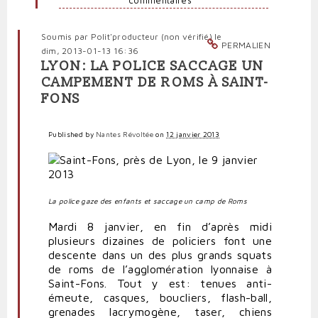
les
commentaires
Roms
par
Soumis par
Polit'producteur (non vérifié)
le
Polit'producteur
PERMALIEN
dim, 2013-01-13 16:36
(non
LYON: LA POLICE SACCAGE UN
vérifié)
CAMPEMENT DE ROMS À SAINT-
FONS
Published by
Nantes Révoltée
on
12 janvier 2013
La police gaze des enfants et saccage un camp de Roms
Mardi 8 janvier, en fin d’après midi
plusieurs dizaines de policiers font une
descente dans un des plus grands squats
de roms de l’agglomération lyonnaise à
Saint-Fons. Tout y est: tenues anti-
émeute, casques, boucliers, flash-ball,
grenades lacrymogène, taser, chiens