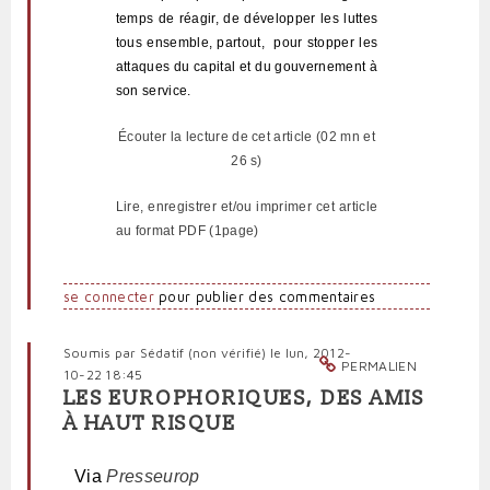
temps de réagir, de développer les luttes
tous ensemble, partout,
pour stopper les
attaques du capital et du gouvernement à
son service.
É
couter la lecture de cet article (02 mn et
26 s)
Lire, enregistrer et/ou imprimer cet article
au format PDF (1page)
se connecter
pour publier des commentaires
Soumis par
Sédatif (non vérifié)
le lun, 2012-
PERMALIEN
10-22 18:45
LES EUROPHORIQUES, DES AMIS
À HAUT RISQUE
Via
Presseurop