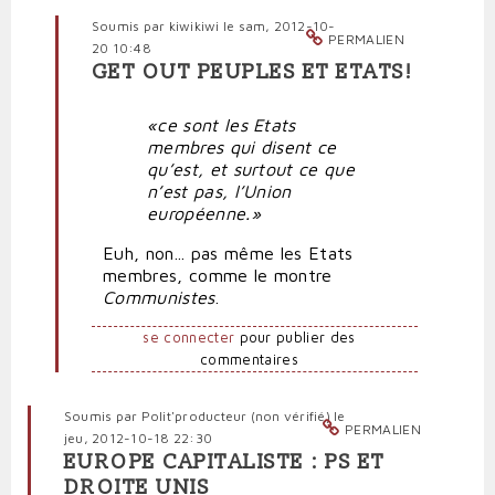
Soumis par
kiwikiwi
le sam, 2012-10-
PERMALIEN
20 10:48
GET OUT PEUPLES ET ETATS!
En
réponse
«ce sont les Etats
à
membres qui disent ce
Plus
qu’est, et surtout ce que
possible
n’est pas, l’Union
de
européenne.»
faire
l’Europe
Euh, non... pas même les Etats
à
membres, comme le montre
la
Communistes
.
place
des
se connecter
pour publier des
Européens
commentaires
par
Polit'producteur
(non
Soumis par
Polit'producteur (non vérifié)
le
PERMALIEN
vérifié)
jeu, 2012-10-18 22:30
EUROPE CAPITALISTE : PS ET
DROITE UNIS