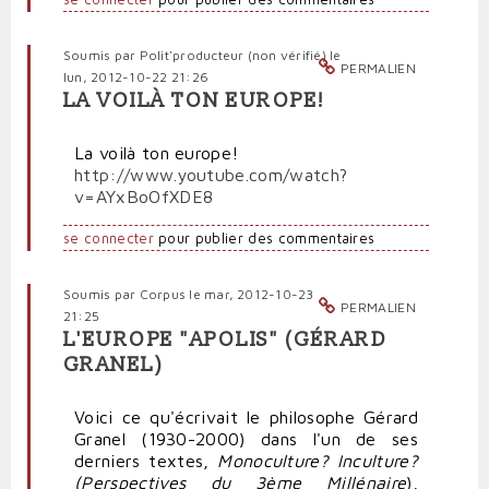
Soumis par
Polit'producteur (non vérifié)
le
PERMALIEN
lun, 2012-10-22 21:26
LA VOILÀ TON EUROPE!
La voilà ton europe!
http://www.youtube.com/watch?
v=AYxBoOfXDE8
se connecter
pour publier des commentaires
Soumis par
Corpus
le mar, 2012-10-23
PERMALIEN
21:25
L'EUROPE "APOLIS" (GÉRARD
GRANEL)
Voici ce qu'écrivait le philosophe Gérard
Granel (1930-2000) dans l'un de ses
derniers textes,
Monoculture? Inculture?
(Perspectives du 3ème Millénaire
),