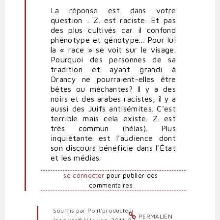
à
La réponse est dans votre
Un
question : Z. est raciste. Et pas
verbiage
des plus cultivés car il confond
bestialisant
phénotype et génotype... Pour lui
par
la « race » se voit sur le visage.
politpro
Pourquoi des personnes de sa
tradition et ayant grandi à
Drancy ne pourraient-elles être
bêtes ou méchantes? Il y a des
noirs et des arabes racistes, il y a
aussi des Juifs antisémites. C'est
terrible mais cela existe. Z. est
très commun (hélas). Plus
inquiétante est l'audience dont
son discours bénéficie dans l'État
et les médias.
se connecter
pour publier des
commentaires
Soumis par
Polit'producteur
PERMALIEN