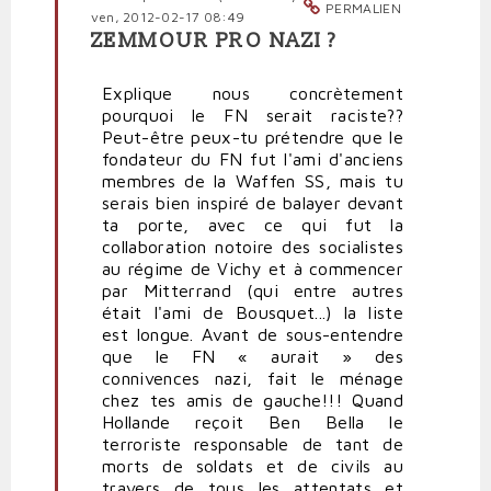
PERMALIEN
(non
ven, 2012-02-17 08:49
vérifié)
ZEMMOUR PRO NAZI ?
En
réponse
Explique nous concrètement
à
pourquoi le FN serait raciste??
Zemmour
Peut-être peux-tu prétendre que le
pro-
fondateur du FN fut l'ami d'anciens
nazi?
membres de la Waffen SS, mais tu
par
serais bien inspiré de balayer devant
Quidam
ta porte, avec ce qui fut la
(non
collaboration notoire des socialistes
vérifié)
au régime de Vichy et à commencer
par Mitterrand (qui entre autres
était l'ami de Bousquet...) la liste
est longue. Avant de sous-entendre
que le FN « aurait » des
connivences nazi, fait le ménage
chez tes amis de gauche!!! Quand
Hollande reçoit Ben Bella le
terroriste responsable de tant de
morts de soldats et de civils au
travers de tous les attentats et