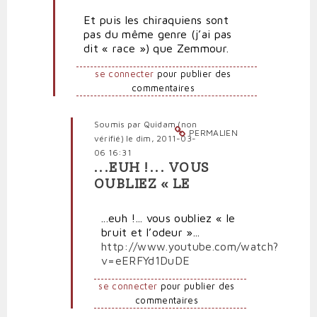
à
Et puis les chiraquiens sont
Faut
pas du même genre (j’ai pas
dire
dit « race ») que Zemmour.
que
cet
se connecter
pour publier des
ancien
commentaires
roi
par
Polit'producteur
Soumis par
Quidam (non
(non
PERMALIEN
vérifié)
le dim, 2011-03-
vérifié)
06 16:31
...EUH !... VOUS
En
OUBLIEZ « LE
réponse
à
...euh !... vous oubliez « le
Et
bruit et l’odeur »...
puis
http://www.youtube.com/watch?
les
v=eERFYd1DuDE
chiraquiens
sont
se connecter
pour publier des
par
commentaires
Citoyenlambda
(non