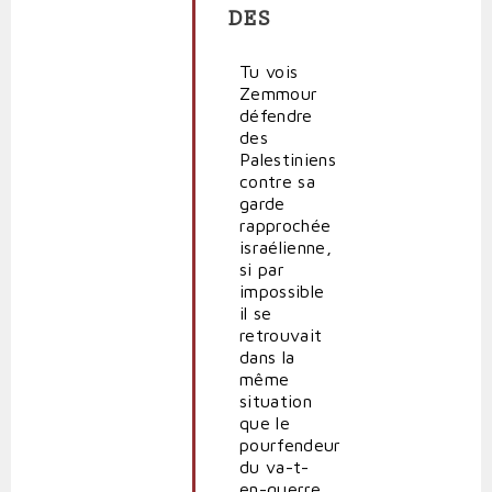
DES
Différence
?
par
Tu vois
Quidam
Zemmour
(non
défendre
vérifié)
des
Palestiniens
contre sa
garde
rapprochée
israélienne,
si par
impossible
il se
retrouvait
dans la
même
situation
que le
pourfendeur
du va-t-
en-guerre