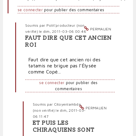
se connecter
pour publier des commentaires
Soumis par
Polit'producteur (non
PERMALIEN
vérifié)
le dim, 2011-03-06 00:46
FAUT DIRE QUE CET ANCIEN
En
ROI
réponse
à
Faut dire que cet ancien roi des
Douillet
tatamis ne brigue pas l’Élysée
sur
comme Copé...
la
réserve?
se connecter
pour publier des
par
commentaires
Citoyenlambda
(non
vérifié)
Soumis par
Citoyenlambda
PERMALIEN
(non vérifié)
le dim, 2011-03-
06 11:47
ET PUIS LES
En
CHIRAQUIENS SONT
réponse