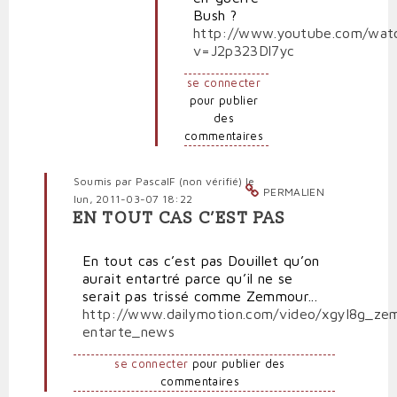
Bush ?
http://www.youtube.com/wat
v=J2p323Dl7yc
se connecter
pour publier
des
commentaires
Soumis par
PascalF (non vérifié)
le
PERMALIEN
lun, 2011-03-07 18:22
EN TOUT CAS C’EST PAS
En
réponse
En tout cas c’est pas Douillet qu’on
à
aurait entartré parce qu’il ne se
Douillet
serait pas trissé comme Zemmour...
sur
http://www.dailymotion.com/video/xgyl8g_ze
la
entarte_news
réserve?
par
se connecter
pour publier des
Citoyenlambda
commentaires
(non