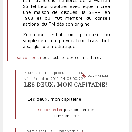
l'ami d'anciens membres de la Waffen
SS tel Léon Gaultier avec lequel il créa
une maison de disques, la SERP, en
1963 et qui fut membre du conseil
national du FN dès son origine.
Zemmour est-il un pro-nazi ou
simplement un provocateur travaillant
à sa gloriole médiatique?
se connecter
pour publier des commentaires
Soumis par
Polit'producteur (non
PERMALIEN
vérifié)
le dim, 2011-04-03 00:22
LES DEUX, MON CAPITAINE!
En
réponse
Les deux, mon capitaine!
à
Zemmour
se connecter
pour publier des
pro-
commentaires
nazi?
par
Quidam
Soumis par
LE BIEZ (non vérifié)
le