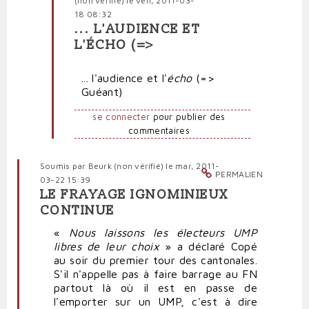
(non vérifié)
le ven, 2011-03-
18 08:32
... L'AUDIENCE ET
En
L'ÉCHO (=>
réponse
à
... l'audience et l'
écho
(=>
La
Guéant)
réponse
est
se connecter
pour publier des
dans
commentaires
votre
par
Polit'producteur
Soumis par
Beurk (non vérifié)
le mar, 2011-
(non
PERMALIEN
03-22 15:39
vérifié)
LE FRAYAGE IGNOMINIEUX
CONTINUE
«
Nous laissons les électeurs UMP
libres de leur choix
» a déclaré Copé
au soir du premier tour des cantonales.
S'il n'appelle pas à faire barrage au FN
partout là où il est en passe de
l'emporter sur un UMP, c'est à dire