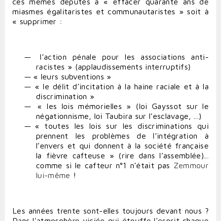
ces mêmes députés à « effacer quarante ans de
miasmes égalitaristes et communautaristes » soit à
« supprimer :
—
l’action pénale pour les associations anti-
racistes » (applaudissements interruptifs)
—
« leurs subventions »
—
« le délit d’incitation à la haine raciale et à la
discrimination »
—
« les lois mémorielles » (loi Gayssot sur le
négationnisme, loi Taubira sur l’esclavage, ...)
—
« toutes les lois sur les discriminations qui
prennent les problèmes de l’intégration à
l’envers et qui donnent à la société française
la fièvre cafteuse » (rire dans l’assemblée)...
comme si le cafteur n°1 n’était pas
Zemmour
lui-même
!
Les années trente sont-elles toujours devant nous ?
Dans l'atmosphère viciée qui étouffe l'esprit chaque