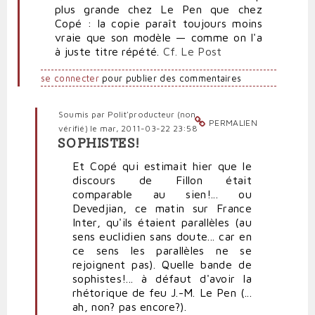
plus grande chez Le Pen que chez
Copé : la copie paraît toujours moins
vraie que son modèle — comme on l'a
à juste titre répété.
Cf. Le Post
se connecter
pour publier des commentaires
Soumis par
Polit'producteur (non
PERMALIEN
vérifié)
le mar, 2011-03-22 23:58
SOPHISTES!
En
réponse
Et Copé qui estimait hier que le
à
discours de Fillon était
Le
comparable au sien!... ou
frayage
Devedjian, ce matin sur France
ignominieux
Inter, qu'ils étaient parallèles (au
continue
sens euclidien sans doute... car en
par
ce sens les parallèles ne se
Beurk
rejoignent pas). Quelle bande de
(non
sophistes!... à défaut d'avoir la
vérifié)
rhétorique de feu J.-M. Le Pen (...
ah, non? pas encore?).