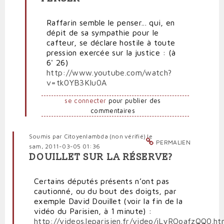
réponse
à
Raffarin semble le penser... qui, en
Déni
dépit de sa sympathie pour le
de
cafteur, se déclare hostile à toute
justice
pression exercée sur la justice : (à
par
6' 26)
Polit'producteur
http://www.youtube.com/watch?
(non
v=tk0YB3KIu0A
vérifié)
se connecter
pour publier des
commentaires
Soumis par
Citoyenlambda (non vérifié)
le
PERMALIEN
sam, 2011-03-05 01:36
DOUILLET SUR LA RÉSERVE?
Certains députés présents n’ont pas
cautionné, ou du bout des doigts, par
exemple David Douillet (voir la fin de la
vidéo du Parisien, à 1 minute) :
http://videos.leparisien.fr/video/iLyROoafzQQ0.ht