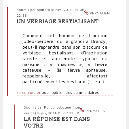
vérifié)
Soumis par
politpro
le dim, 2011-03-06
PERMALIEN
22:36
UN VERBIAGE BESTIALISANT
Comment cet homme de tradition
judéo-berbère, qui a grandi à Drancy,
peut-il reprendre dans son discours ce
verbiage bestialisant d’inspiration
raciste et antisémite typique du
nazisme : « miasmes », « fièvre
cafteuse » (la fièvre aphteuse,
rappelons-le, affectant
particulièrement les bestiaux...) , etc.?
se connecter
pour publier des commentaires
Soumis par
Polit'producteur (non
PERMALIEN
vérifié)
le jeu, 2011-03-17 22:38
LA RÉPONSE EST DANS
En
VOTRE
réponse