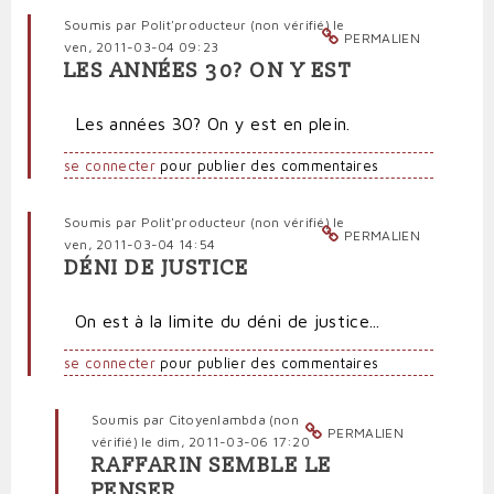
Soumis par
Polit'producteur (non vérifié)
le
PERMALIEN
ven, 2011-03-04 09:23
LES ANNÉES 30? ON Y EST
Les années 30? On y est en plein.
se connecter
pour publier des commentaires
Soumis par
Polit'producteur (non vérifié)
le
PERMALIEN
ven, 2011-03-04 14:54
DÉNI DE JUSTICE
On est à la limite du déni de justice...
se connecter
pour publier des commentaires
Soumis par
Citoyenlambda (non
PERMALIEN
vérifié)
le dim, 2011-03-06 17:20
RAFFARIN SEMBLE LE
En
PENSER