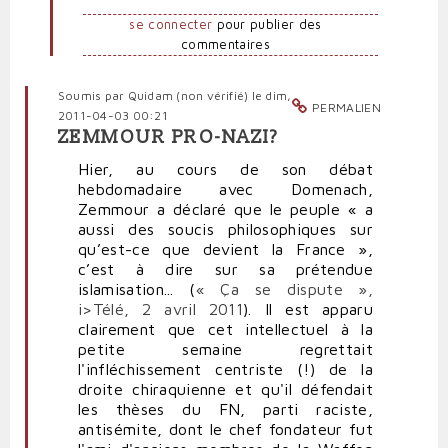
se connecter
pour publier des
commentaires
Soumis par
Quidam (non vérifié)
le dim,
PERMALIEN
2011-04-03 00:21
ZEMMOUR PRO-NAZI?
Hier, au cours de son débat
hebdomadaire avec Domenach,
Zemmour a déclaré que le peuple « a
aussi des soucis philosophiques sur
qu’est-ce que devient la France »,
c’est à dire sur sa prétendue
islamisation... (
« Ça se dispute »,
i>Télé, 2 avril 2011
). Il est apparu
clairement que cet intellectuel à la
petite semaine regrettait
l'infléchissement centriste (!) de la
droite chiraquienne et qu'il défendait
les thèses du FN, parti raciste,
antisémite, dont le chef fondateur fut