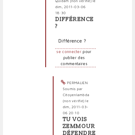
Quidam (non vérifié)
le
dim, 2011-03-06
18:30
DIFFÉRENCE
En
?
réponse
à
Différence ?
Non,
mais
se connecter
pour
pas
publier des
de
commentaires
racisme
théorisant
par
Citoyenlambda
PERMALIEN
(non
Soumis par
vérifié)
Citoyenlambda
(non vérifié)
le
dim, 2011-03-
06 20:10
TU VOIS
En
ZEMMOUR
réponse
DÉFENDRE
à