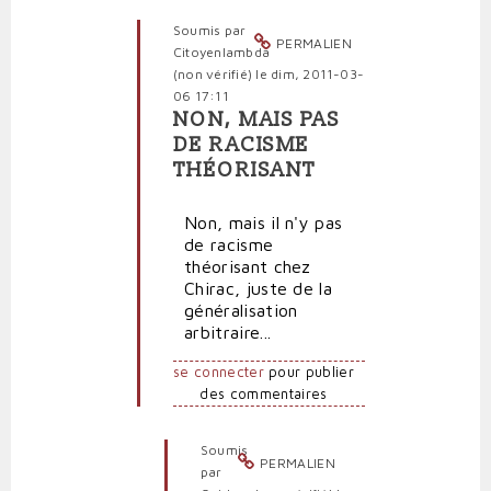
vérifié)
Soumis par
PERMALIEN
Citoyenlambda
(non vérifié)
le dim, 2011-03-
06 17:11
NON, MAIS PAS
En
DE RACISME
réponse
THÉORISANT
à
...euh
!...
Non, mais il n'y pas
vous
de racisme
oubliez
théorisant chez
«
Chirac, juste de la
le
généralisation
par
arbitraire...
Quidam
(non
se connecter
pour publier
vérifié)
des commentaires
Soumis
PERMALIEN
par