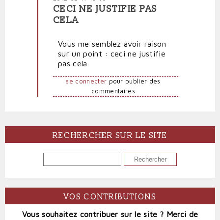
CECI NE JUSTIFIE PAS
En
CELA
réponse
à
Vous me semblez avoir raison
Zemmour
sur un point : ceci ne justifie
pro
pas cela.
nazi
?
se connecter
pour publier des
par
commentaires
LE
BIEZ
(non
vérifié)
RECHERCHER SUR LE SITE
RECHERCHER
VOS CONTRIBUTIONS
Vous souhaitez contribuer sur le site ? Merci de