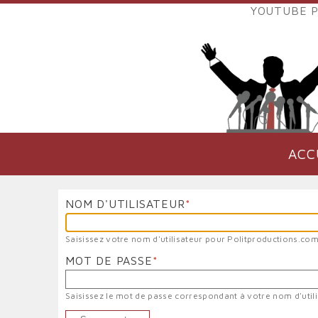
Aller
YOUTUBE P
au
LIENS
contenu
EXTER
principal
VERS
POLIT
ACC
NAVIGATION
PRINCIPALE
NOM D'UTILISATEUR
Saisissez votre nom d'utilisateur pour Politproductions.com
MOT DE PASSE
Saisissez le mot de passe correspondant à votre nom d'utili