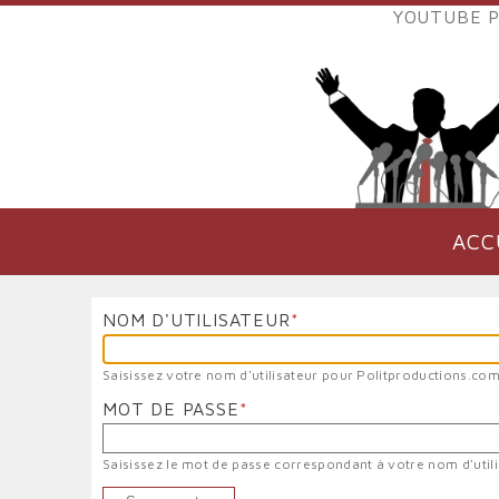
Aller
YOUTUBE P
au
LIENS
contenu
EXTER
principal
VERS
POLIT
ACC
NAVIGATION
PRINCIPALE
NOM D'UTILISATEUR
Saisissez votre nom d'utilisateur pour Politproductions.com
MOT DE PASSE
Saisissez le mot de passe correspondant à votre nom d'utili