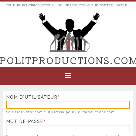
Aller
YOUTUBE POLITPRODUCTIONS
POLITPRODUCTIONS SUR TWITTER
ÉCOLE
au
LIENS
contenu
EXTERNES
principal
VERS
POLIT'PRODUCTIONS
POLITPRODUCTIONS.CO
NAVIGATION
PRINCIPALE
NOM D'UTILISATEUR
Saisissez votre nom d'utilisateur pour Politproductions.com.
MOT DE PASSE