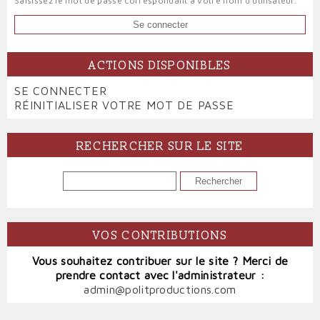
Saisissez le mot de passe correspondant à votre nom d'utilisateur.
ACTIONS DISPONIBLES
PRIMARY
SE CONNECTER
(ONGLET
TABS
RÉINITIALISER VOTRE MOT DE PASSE
ACTIF)
RECHERCHER SUR LE SITE
RECHERCHER
VOS CONTRIBUTIONS
Vous souhaitez contribuer sur le site ? Merci de
prendre contact avec l'administrateur :
admin@politproductions.com