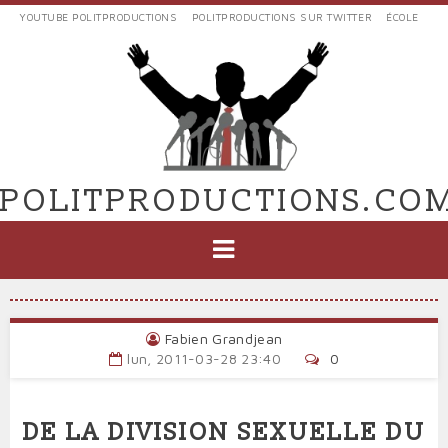
Aller
YOUTUBE POLITPRODUCTIONS
POLITPRODUCTIONS SUR TWITTER
ÉCOLE
au
LIENS
contenu
EXTERNES
principal
VERS
POLIT'PRODUCTIONS
POLITPRODUCTIONS.CO
NAVIGATION
PRINCIPALE
Fabien Grandjean
lun, 2011-03-28 23:40
0
DE LA DIVISION SEXUELLE DU