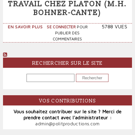
TRAVAIL CHEZ PLATON (M.H.
BOHNER-CANTE)
SUR
5788 VUES
EN SAVOIR PLUS
SE CONNECTER
POUR
DE
PUBLIER DES
LA
COMMENTAIRES
DIVISION
SEXUELLE
DU
TRAVAIL
RECHERCHER SUR LE SITE
CHEZ
PLATON
RECHERCHER
(M.H.
BOHNER-
CANTE)
VOS CONTRIBUTIONS
Vous souhaitez contribuer sur le site ? Merci de
prendre contact avec l'administrateur :
admin@politproductions.com