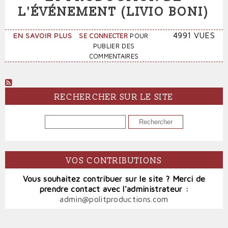
L'ÉVÉNEMENT (LIVIO BONI)
SUR
4991 VUES
EN SAVOIR PLUS
SE CONNECTER
POUR
GRAMSCI
PUBLIER DES
ENTRE
COMMENTAIRES
TRADUCTION
ET
PRODUCTION
DE
RECHERCHER SUR LE SITE
L'ÉVÉNEMENT
(LIVIO
RECHERCHER
BONI)
VOS CONTRIBUTIONS
Vous souhaitez contribuer sur le site ? Merci de
prendre contact avec l'administrateur :
admin@politproductions.com