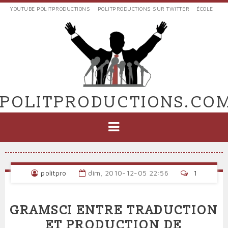
Aller
YOUTUBE POLITPRODUCTIONS
POLITPRODUCTIONS SUR TWITTER
ÉCOLE
au
LIENS
contenu
EXTERNES
principal
VERS
POLIT'PRODUCTIONS
POLITPRODUCTIONS.CO
NAVIGATION
PRINCIPALE
politpro
dim, 2010-12-05 22:56
1
GRAMSCI ENTRE TRADUCTION
ET PRODUCTION DE