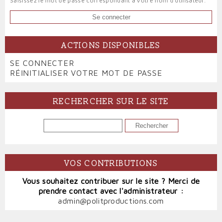
Saisissez le mot de passe correspondant à votre nom d'utilisateur.
ACTIONS DISPONIBLES
PRIMARY
SE CONNECTER
(ONGLET
TABS
RÉINITIALISER VOTRE MOT DE PASSE
ACTIF)
RECHERCHER SUR LE SITE
RECHERCHER
VOS CONTRIBUTIONS
Vous souhaitez contribuer sur le site ? Merci de
prendre contact avec l'administrateur :
admin@politproductions.com