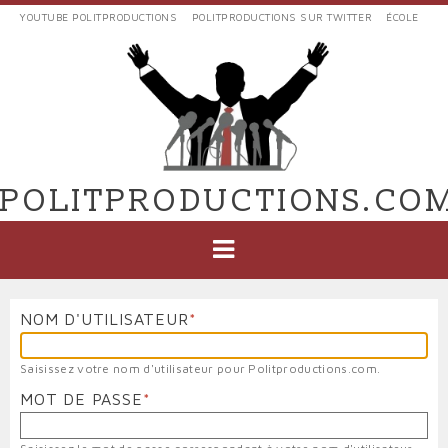
Aller
YOUTUBE POLITPRODUCTIONS
POLITPRODUCTIONS SUR TWITTER
ÉCOLE
au
LIENS
contenu
EXTERNES
principal
VERS
POLIT'PRODUCTIONS
POLITPRODUCTIONS.CO
NAVIGATION
PRINCIPALE
NOM D'UTILISATEUR
Saisissez votre nom d'utilisateur pour Politproductions.com.
MOT DE PASSE