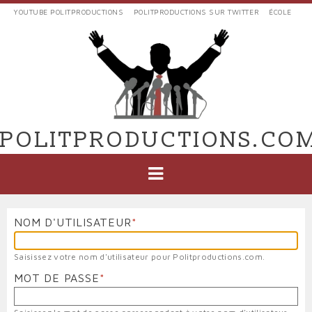
Aller
YOUTUBE POLITPRODUCTIONS
POLITPRODUCTIONS SUR TWITTER
ÉCOLE
au
LIENS
contenu
EXTERNES
principal
VERS
POLIT'PRODUCTIONS
POLITPRODUCTIONS.CO
NAVIGATION
PRINCIPALE
NOM D'UTILISATEUR
Saisissez votre nom d'utilisateur pour Politproductions.com.
MOT DE PASSE