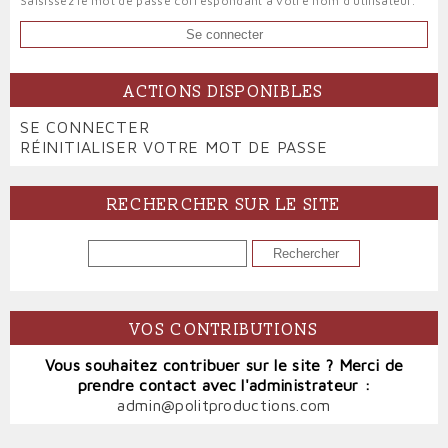
Saisissez le mot de passe correspondant à votre nom d'utilisateur.
ACTIONS DISPONIBLES
PRIMARY
SE CONNECTER
(ONGLET
TABS
RÉINITIALISER VOTRE MOT DE PASSE
ACTIF)
RECHERCHER SUR LE SITE
RECHERCHER
VOS CONTRIBUTIONS
Vous souhaitez contribuer sur le site ? Merci de
prendre contact avec l'administrateur :
admin@politproductions.com